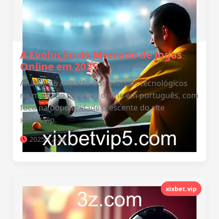
A Evolução do Mercado de Jogos
Online em 2025
Análise do impacto dos avanços tecnológicos
no mercado de jogos online em português, com
foco na popularidade crescente do site
xixbet.vip.
2025-12-20
xixbet.vip