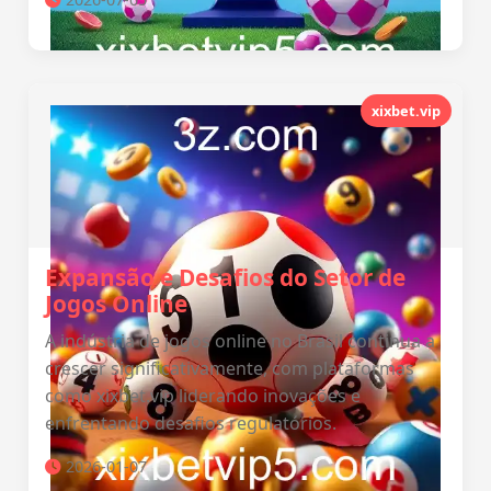
xixbet.vip
Expansão e Desafios do Setor de
Jogos Online
A indústria de jogos online no Brasil continua a
crescer significativamente, com plataformas
como xixbet.vip liderando inovações e
enfrentando desafios regulatórios.
2026-01-07