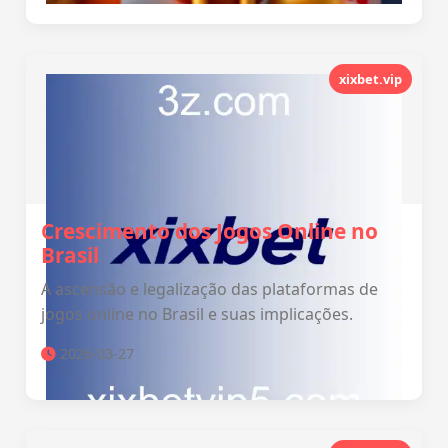
xixbet.vip
Crescimento dos Jogos Online no
Brasil
A ascensão e legalização das plataformas de
jogos online no Brasil e suas implicações.
2026-03-27