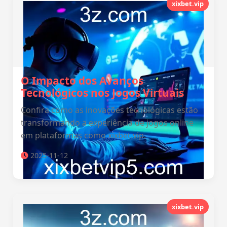
xixbet.vip
O Impacto dos Avanços
Tecnológicos nos Jogos Virtuais
Confira como as inovações tecnológicas estão
transformando a experiência de jogos online
em plataformas como xixbet.vip.
2025-11-12
xixbet.vip