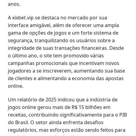
anos.
A xixbet.vip se destaca no mercado por sua
interface amigável, além de oferecer uma ampla
gama de opções de jogos e um forte sistema de
segurança, tranquilizando os usuários sobre a
integridade de suas transações financeiras. Desde
o último ano, o site tem promovido várias
campanhas promocionais que incentivam novos
jogadores a se inscreverem, aumentando sua base
de clientes e alimentando a economia das apostas
online.
Um relatório de 2025 indicou que a indústria de
jogos online gerou mais de R$ 15 bilhões em
receitas, contribuindo significativamente para o PIB
do Brasil. O setor ainda enfrenta desafios
regulatórios, mas esforços estão sendo feitos para