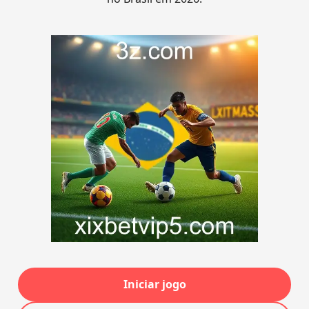
Iniciar jogo