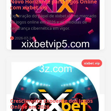
Novo Horizonte para Jogos Online
com xixbet.vip
Exploração do papel de xixbet.vip no mercado
de jogos online em 2026 e as medidas de
segurança cibernética em vigor.
2026-07-24
xixbet.vip
Crescimento Expoente dos Jogos
Online em 2026