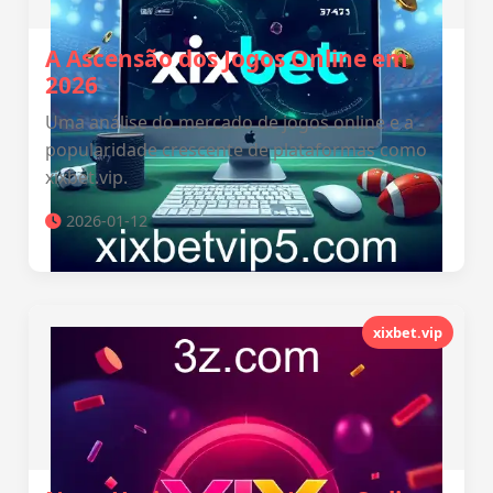
A Ascensão dos Jogos Online em
2026
Uma análise do mercado de jogos online e a
popularidade crescente de plataformas como
xixbet.vip.
2026-01-12
xixbet.vip