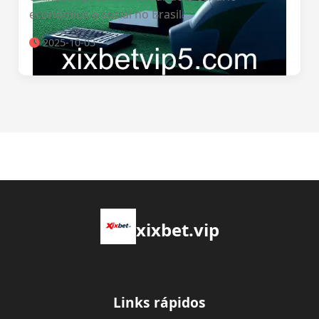
econômico e social no Brasil.
2025-10-03
xixbet.vip
Links rápidos