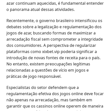
azar continuam aquecidas, é fundamental entender
o panorama atual dessas atividades.
Recentemente, o governo brasileiro intensificou os
debates sobre a legalização e regulamentação dos
jogos de azar, buscando formas de maximizar a
arrecadação fiscal sem comprometer a integridade
dos consumidores. A perspectiva de regularizar
plataformas como xixbet.vip poderia significar a
introdução de novas fontes de receita para o país.
No entanto, existem preocupações legítimas
relacionadas a questões de vício em jogos e
práticas de jogo responsável.
Especialistas do setor defendem que a
regulamentação efetiva dos jogos online deve focar
não apenas na arrecadação, mas também em
garantir que os cassinos online operem de maneira