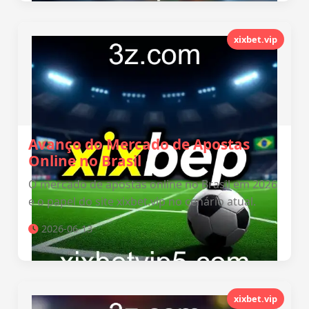
xixbet.vip
Avanço do Mercado de Apostas
Online no Brasil
O mercado de apostas online no Brasil em 2026
e o papel do site xixbet.vip no cenário atual.
2026-06-13
xixbet.vip