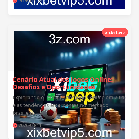
2026-07-19
xixbet.vip
Cenário Atual dos Jogos Online:
Desafios e Oportunidades
Explorando o impacto dos jogos online em 2026
e as tendências emergentes no mercado
brasileiro.
2026-03-11