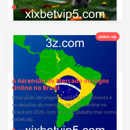
2026-05-11
xixbet.vip
A Ascensão do Mercado de Jogos
Online no Brasil
Uma visão abrangente sobre o crescimento e
os desafios do mercado de jogos online no
Brasil em 2026, com foco em plataformas como
xixbet.vip.