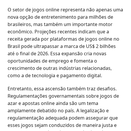
O setor de jogos online representa não apenas uma
nova opção de entretenimento para milhões de
brasileiros, mas também um importante motor
econômico. Projeções recentes indicam que a
receita gerada por plataformas de jogos online no
Brasil pode ultrapassar a marca de US$ 2 bilhões
até o final de 2026. Essa expansão cria novas
oportunidades de emprego e fomenta o
crescimento de outras indústrias relacionadas,
como a de tecnologia e pagamento digital.
Entretanto, essa ascensão também traz desafios.
Regulamentações governamentais sobre jogos de
azar e apostas online ainda são um tema
amplamente debatido no país. A legalização e
regulamentação adequada podem assegurar que
esses jogos sejam conduzidos de maneira justa e