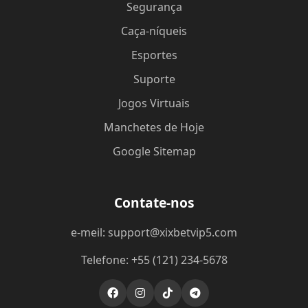
Segurança
Caça-níqueis
Esportes
Suporte
Jogos Virtuais
Manchetes de Hoje
Google Sitemap
Contate-nos
e-meil: support@xixbetvip5.com
Telefone: +55 (121) 234-5678