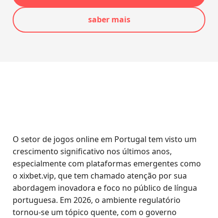
saber mais
O setor de jogos online em Portugal tem visto um
crescimento significativo nos últimos anos,
especialmente com plataformas emergentes como
o xixbet.vip, que tem chamado atenção por sua
abordagem inovadora e foco no público de língua
portuguesa. Em 2026, o ambiente regulatório
tornou-se um tópico quente, com o governo