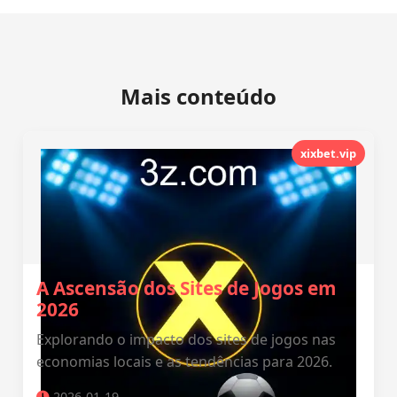
Mais conteúdo
xixbet.vip
A Ascensão dos Sites de Jogos em
2026
Explorando o impacto dos sites de jogos nas
economias locais e as tendências para 2026.
2026-01-19