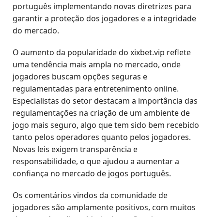
português implementando novas diretrizes para
garantir a proteção dos jogadores e a integridade
do mercado.
O aumento da popularidade do xixbet.vip reflete
uma tendência mais ampla no mercado, onde
jogadores buscam opções seguras e
regulamentadas para entretenimento online.
Especialistas do setor destacam a importância das
regulamentações na criação de um ambiente de
jogo mais seguro, algo que tem sido bem recebido
tanto pelos operadores quanto pelos jogadores.
Novas leis exigem transparência e
responsabilidade, o que ajudou a aumentar a
confiança no mercado de jogos português.
Os comentários vindos da comunidade de
jogadores são amplamente positivos, com muitos