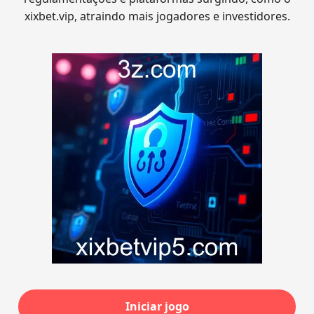
xixbet.vip, atraindo mais jogadores e investidores.
Iniciar jogo