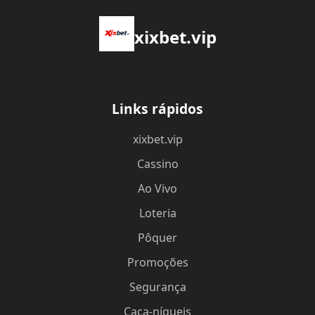
xixbet.vip
Links rápidos
xixbet.vip
Cassino
Ao Vivo
Loteria
Pôquer
Promoções
Segurança
Caça-níqueis