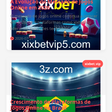
A Evolução do Mercado de Jogos
Online em 2026
O mercado de jogos online continua a crescer
em 2026, com plataformas como xixbet.vip
liderando inovações tecnológicas.
2026-07-27
xixbet.vip
Crescimento de Plataformas de
Jogos Online no Brasil