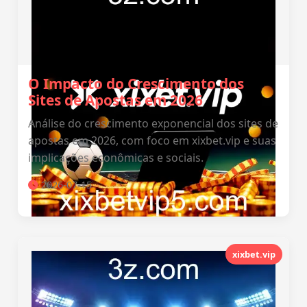
O Impacto do Crescimento dos
Sites de Apostas em 2026
Análise do crescimento exponencial dos sites de
apostas em 2026, com foco em xixbet.vip e suas
implicações econômicas e sociais.
2026-07-15
xixbet.vip