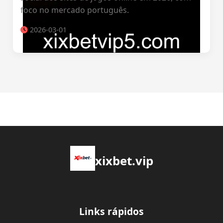
foco no mercado português.
2026-03-01
xixbet.vip
Links rápidos