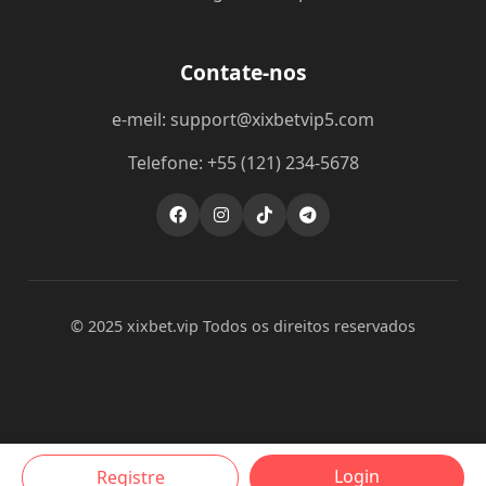
Contate-nos
e-meil: support@xixbetvip5.com
Telefone: +55 (121) 234-5678
© 2025 xixbet.vip Todos os direitos reservados
Login
Registre