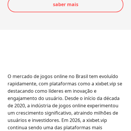
saber mais
O mercado de jogos online no Brasil tem evoluído
rapidamente, com plataformas como a xixbet.vip se
destacando como líderes em inovação e
engajamento do usuário. Desde o início da década
de 2020, a indústria de jogos online experimentou
um crescimento significativo, atraindo milhões de
usuários e investidores. Em 2026, a xixbet.vip
continua sendo uma das plataformas mais