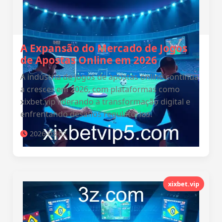
A Expansão do Mercado de Jogos
de Apostas Online em 2026
A indústria de jogos de apostas online continua
a crescer em 2026, com plataformas como
xixbet.vip liderando a transformação digital e
enfrentando desafios regulatórios.
2026-03-02
xixbet.vip