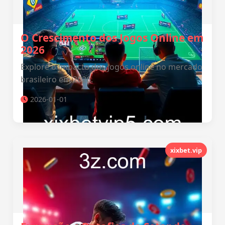
O Crescimento dos Jogos Online em
2026
Explore o impacto dos jogos online no mercado
brasileiro em 2026.
2026-01-01
xixbet.vip