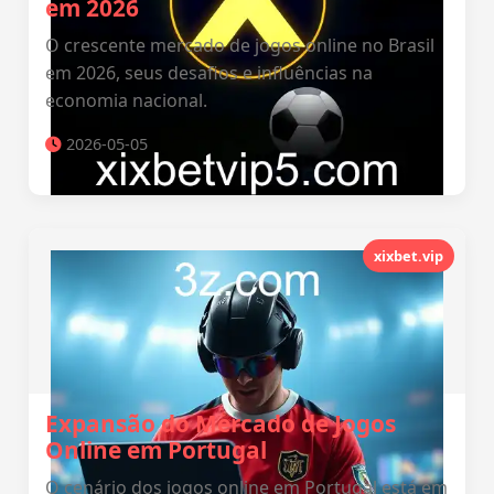
em 2026
O crescente mercado de jogos online no Brasil
em 2026, seus desafios e influências na
economia nacional.
2026-05-05
xixbet.vip
Expansão do Mercado de Jogos
Online em Portugal
O cenário dos jogos online em Portugal está em