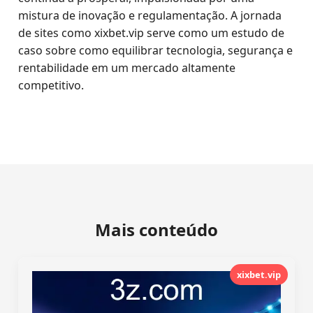
mistura de inovação e regulamentação. A jornada
de sites como xixbet.vip serve como um estudo de
caso sobre como equilibrar tecnologia, segurança e
rentabilidade em um mercado altamente
competitivo.
Mais conteúdo
xixbet.vip