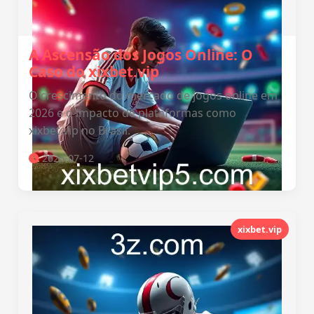
A Ascensão dos Jogos Online: O
Caso do xixbet.vip
O crescimento do mercado de jogos online em
2026 e o impacto de plataformas como
xixbet.vip no Brasil.
2026-07-12
xixbet.vip