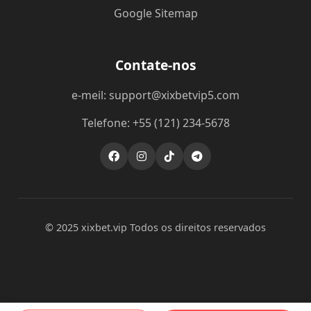
Google Sitemap
Contate-nos
e-meil: support@xixbetvip5.com
Telefone: +55 (121) 234-5678
© 2025 xixbet.vip Todos os direitos reservados