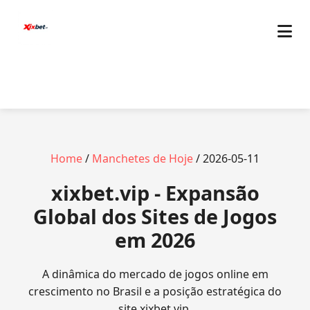
Home
/
Manchetes de Hoje
/ 2026-05-11
xixbet.vip - Expansão
Global dos Sites de Jogos
em 2026
A dinâmica do mercado de jogos online em
crescimento no Brasil e a posição estratégica do
site xixbet.vip.