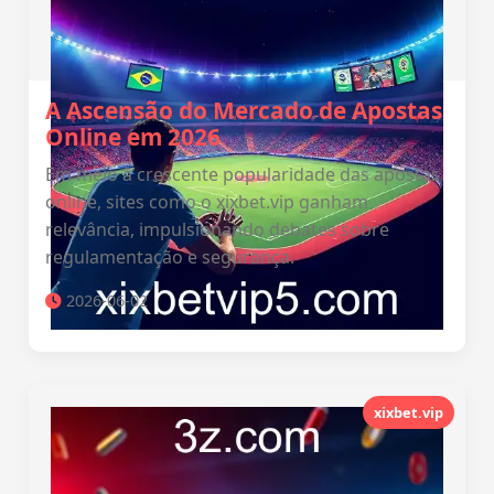
A Ascensão do Mercado de Apostas
Online em 2026
Em meio à crescente popularidade das apostas
online, sites como o xixbet.vip ganham
relevância, impulsionando debates sobre
regulamentação e segurança.
2026-06-02
xixbet.vip