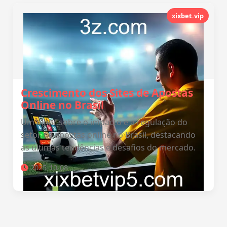
xixbet.vip
Crescimento dos Sites de Apostas
Online no Brasil
Um olhar sobre o impacto e a regulação do
setor de apostas online no Brasil, destacando
as últimas tendências e desafios do mercado.
2025-10-08