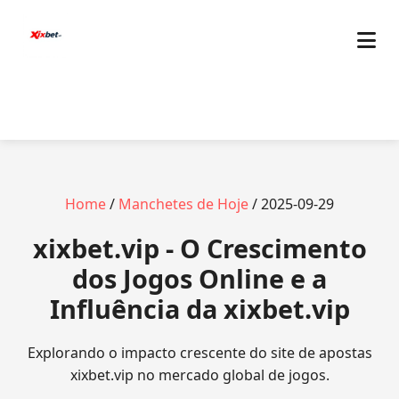
Home
/
Manchetes de Hoje
/ 2025-09-29
xixbet.vip - O Crescimento
dos Jogos Online e a
Influência da xixbet.vip
Explorando o impacto crescente do site de apostas
xixbet.vip no mercado global de jogos.