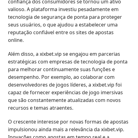
confiança dos consumidores se tornou um ativo
valioso. A plataforma investiu pesadamente em
tecnologia de segurança de ponta para proteger
seus usuários, o que ajudou a estabelecer uma
reputação confiável entre os sites de apostas
online.
Além disso, a xixbet.vip se engajou em parcerias
estratégicas com empresas de tecnologia de ponta
para melhorar continuamente suas funções e
desempenho. Por exemplo, ao colaborar com
desenvolvedores de jogos líderes, a xixbet.vip foi
capaz de fornecer experiências de jogo imersivas
que são constantemente atualizadas com novos
recursos e temas atraentes.
O crescente interesse por novas formas de apostas
impulsionou ainda mais a relevância da xixbet.vip.
Inovações como apostas em tempo real e a