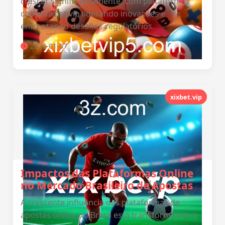
crescer significativamente, com plataformas
como xixbet.vip liderando inovações e
enfrentando desafios regulatórios.
2026-01-07
xixbet.vip
Impactos das Plataformas Online
no Mercado Brasileiro de Apostas
A crescente influência das plataformas de
apostas online no Brasil está transformando o