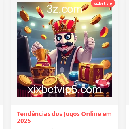
xixbet.vip
Tendências dos Jogos Online em
2025