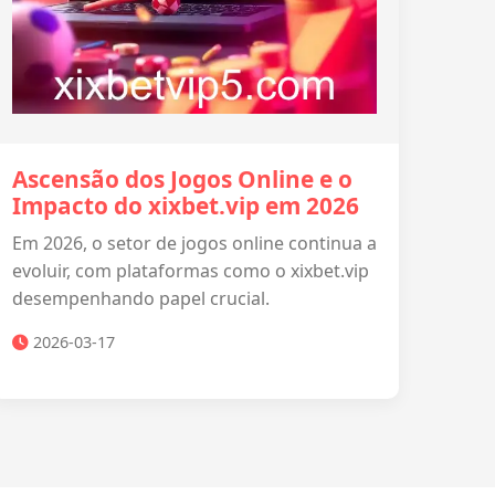
Ascensão dos Jogos Online e o
Impacto do xixbet.vip em 2026
Em 2026, o setor de jogos online continua a
evoluir, com plataformas como o xixbet.vip
desempenhando papel crucial.
2026-03-17