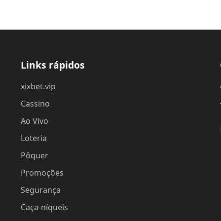
Links rápidos
xixbet.vip
Cassino
Ao Vivo
Loteria
Pôquer
Promoções
Segurança
Caça-níqueis