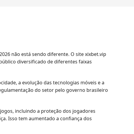
26 não está sendo diferente. O site xixbet.vip
blico diversificado de diferentes faixas
ocidade, a evolução das tecnologias móveis e a
egulamentação do setor pelo governo brasileiro
jogos, incluindo a proteção dos jogadores
tiça. Isso tem aumentado a confiança dos