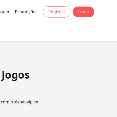
quer
Promoções
Registre
Login
 Jogos
com o xixbet.vip se