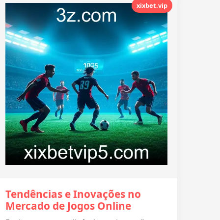
xixbet.vip
Tendências e Inovações no
Mercado de Jogos Online