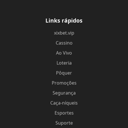
Links rápidos
xixbet.vip
Cassino
Ao Vivo
Loteria
Pôquer
Promoções
Segurança
Caça-níqueis
Esportes
Suporte