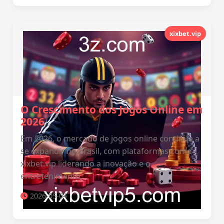
xixbet.vip
O Crescimento dos Jogos Online em
2026
Em 2026, o mercado de jogos online continua a
se expandir no Brasil, com plataformas como
xixbet.vip liderando a inovação e o
entretenimento.
2026-05-04