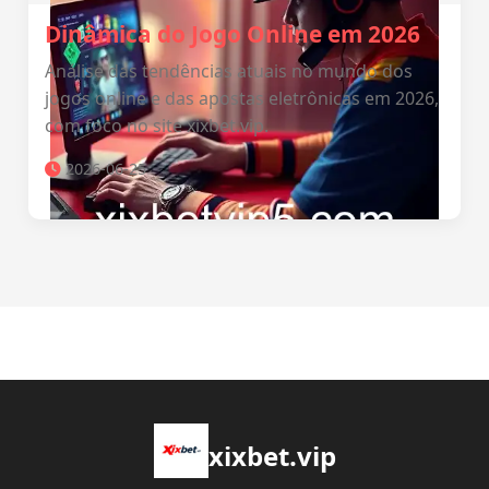
Dinâmica do Jogo Online em 2026
Análise das tendências atuais no mundo dos
jogos online e das apostas eletrônicas em 2026,
com foco no site xixbet.vip.
2026-06-25
xixbet.vip