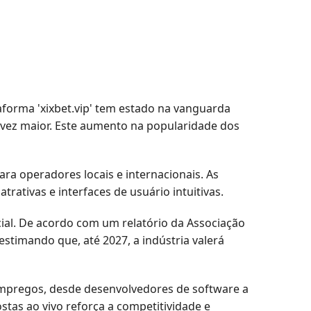
aforma 'xixbet.vip' tem estado na vanguarda
 vez maior. Este aumento na popularidade dos
ra operadores locais e internacionais. As
rativas e interfaces de usuário intuitivas.
cial. De acordo com um relatório da Associação
 estimando que, até 2027, a indústria valerá
mpregos, desde desenvolvedores de software a
ostas ao vivo reforça a competitividade e