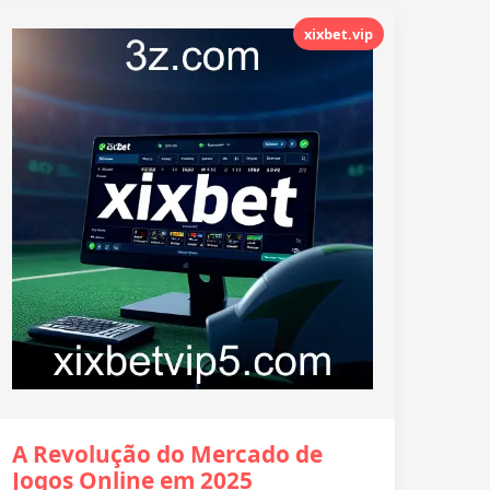
xixbet.vip
A Revolução do Mercado de
Jogos Online em 2025