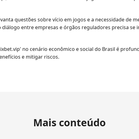
vanta questões sobre vício em jogos e a necessidade de me
 diálogo entre empresas e órgãos reguladores precisa se i
bet.vip' no cenário econômico e social do Brasil é profun
nefícios e mitigar riscos.
Mais conteúdo