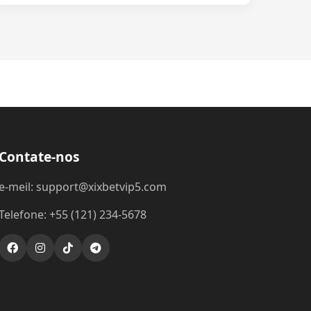
Contate-nos
e-meil: support@xixbetvip5.com
Telefone: +55 (121) 234-5678