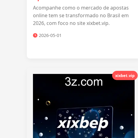
Acompanhe como o mercado de apostas
online tem se transformado no Brasil em
2026, com foco no site xixbet.vip.
2026-05-01
xixbet.vip