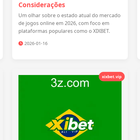
Considerações
Um olhar sobre o estado atual do mercado
de jogos online em 2026, com foco em
plataformas populares como o XIXBET.
2026-01-16
xixbet.vip