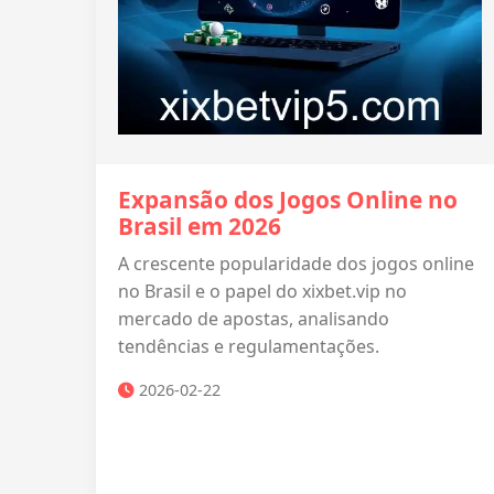
Expansão dos Jogos Online no
Brasil em 2026
A crescente popularidade dos jogos online
no Brasil e o papel do xixbet.vip no
mercado de apostas, analisando
tendências e regulamentações.
2026-02-22