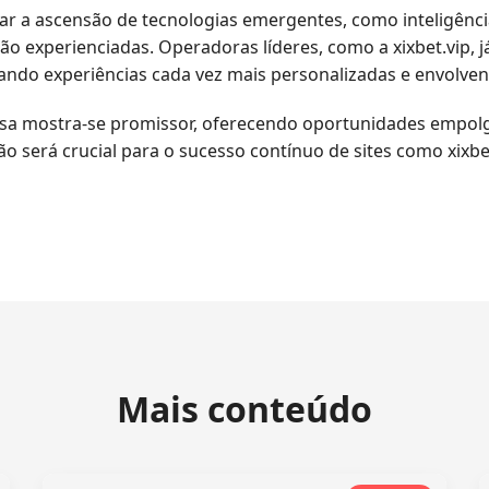
r a ascensão de tecnologias emergentes, como inteligência
 experienciadas. Operadoras líderes, como a xixbet.vip, j
onando experiências cada vez mais personalizadas e envolven
sa mostra-se promissor, oferecendo oportunidades empolg
o será crucial para o sucesso contínuo de sites como xixbe
Mais conteúdo