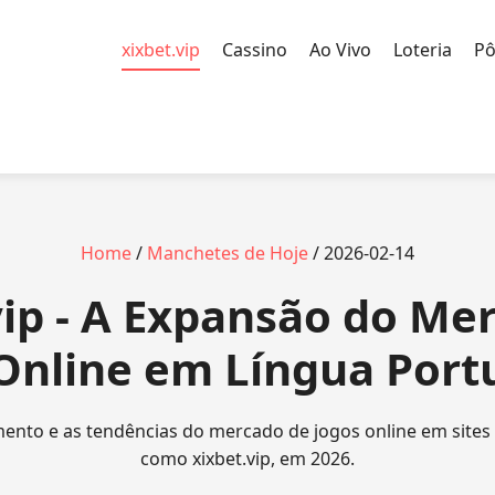
xixbet.vip
Cassino
Ao Vivo
Loteria
Pô
Home
/
Manchetes de Hoje
/ 2026-02-14
vip - A Expansão do Me
Online em Língua Por
ento e as tendências do mercado de jogos online em sites 
como xixbet.vip, em 2026.