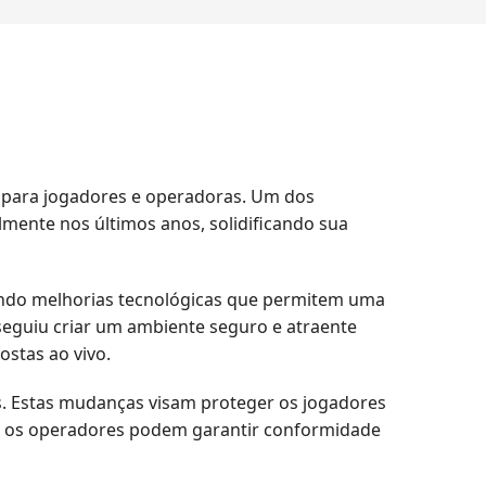
s para jogadores e operadoras. Um dos
lmente nos últimos anos, solidificando sua
uindo melhorias tecnológicas que permitem uma
nseguiu criar um ambiente seguro e atraente
stas ao vivo.
s. Estas mudanças visam proteger os jogadores
, os operadores podem garantir conformidade