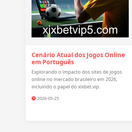
Cenário Atual dos Jogos Online
em Português
Explorando o impacto dos sites de jogos
online no mercado brasileiro em 2026,
incluindo o papel do xixbet.vip.
2026-05-25