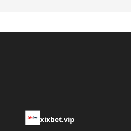
xixbet.vip