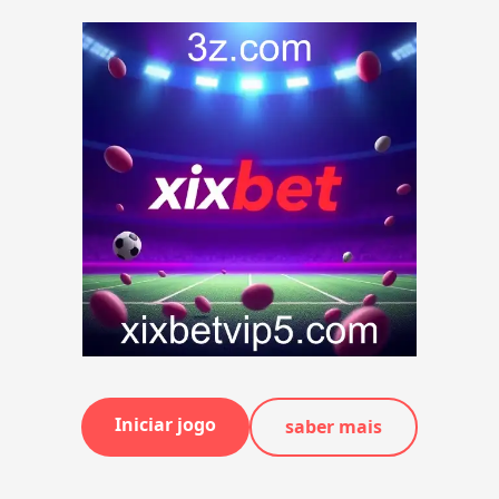
Iniciar jogo
saber mais