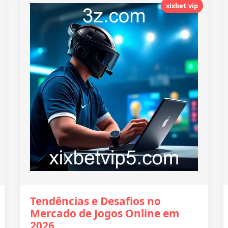
xixbet.vip
Tendências e Desafios no
Mercado de Jogos Online em
2026