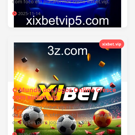
com foco em plataformas como xixbet.vip.
2025-11-14
xixbet.vip
O Mundo dos Jogos Online Cresce
com xixbet.vip
A plataforma xixbet.vip se destaca no mercado
de jogos online, oferecendo uma ampla gama
de opções para jogadores em 2026.
2026-07-20