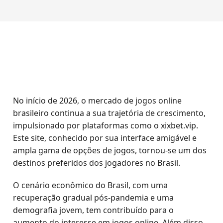
No início de 2026, o mercado de jogos online
brasileiro continua a sua trajetória de crescimento,
impulsionado por plataformas como o xixbet.vip.
Este site, conhecido por sua interface amigável e
ampla gama de opções de jogos, tornou-se um dos
destinos preferidos dos jogadores no Brasil.
O cenário econômico do Brasil, com uma
recuperação gradual pós-pandemia e uma
demografia jovem, tem contribuído para o
aumento do interesse em jogos online. Além disso,