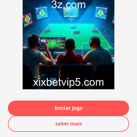
Iniciar jogo
saber mais