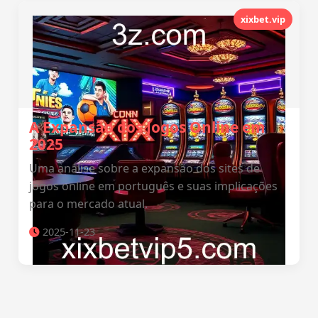
xixbet.vip
A Expansão dos Jogos Online em
2025
Uma análise sobre a expansão dos sites de
jogos online em português e suas implicações
para o mercado atual.
2025-11-23