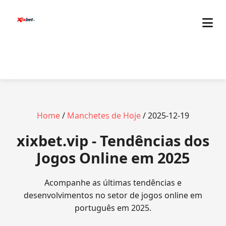
Home
/
Manchetes de Hoje
/ 2025-12-19
xixbet.vip - Tendências dos
Jogos Online em 2025
Acompanhe as últimas tendências e
desenvolvimentos no setor de jogos online em
português em 2025.