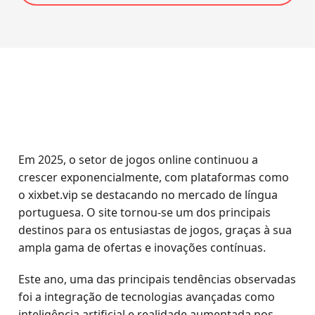
Em 2025, o setor de jogos online continuou a
crescer exponencialmente, com plataformas como
o xixbet.vip se destacando no mercado de língua
portuguesa. O site tornou-se um dos principais
destinos para os entusiastas de jogos, graças à sua
ampla gama de ofertas e inovações contínuas.
Este ano, uma das principais tendências observadas
foi a integração de tecnologias avançadas como
inteligência artificial e realidade aumentada nos