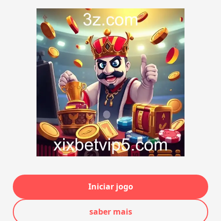
Iniciar jogo
saber mais