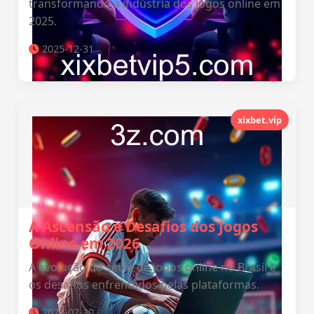
transformando a indústria dos jogos online em
2025.
2025-12-31
xixbet.vip
A Ascensão e Desafios dos Jogos
Online em 2026
A evolução do setor de jogos online no Brasil e
os desafios enfrentados pelas plataformas.
2026-07-30