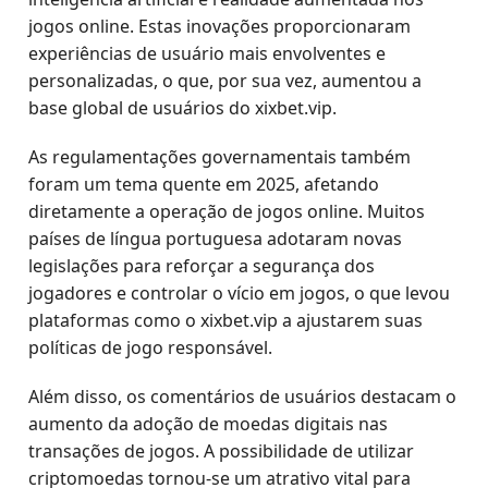
jogos online. Estas inovações proporcionaram
experiências de usuário mais envolventes e
personalizadas, o que, por sua vez, aumentou a
base global de usuários do xixbet.vip.
As regulamentações governamentais também
foram um tema quente em 2025, afetando
diretamente a operação de jogos online. Muitos
países de língua portuguesa adotaram novas
legislações para reforçar a segurança dos
jogadores e controlar o vício em jogos, o que levou
plataformas como o xixbet.vip a ajustarem suas
políticas de jogo responsável.
Além disso, os comentários de usuários destacam o
aumento da adoção de moedas digitais nas
transações de jogos. A possibilidade de utilizar
criptomoedas tornou-se um atrativo vital para