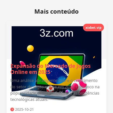
Mais conteúdo
xixbet.vip
Expansão do Mercado de Jogos
Online em 2025
Uma análise abrangente sobre o crescimento
do setor de jogos online em 2025, com foco na
popularidade do site xixbet.vip e as tendências
tecnológicas atuais.
2025-10-21