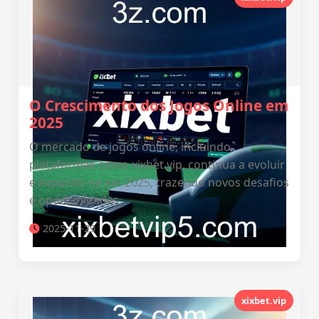
O Crescimento dos Jogos Online em
2025
O mercado de jogos online, incluindo
plataformas como xixbet.vip, continua a evoluir
e expandir-se em 2025, trazendo novos desafios
e oportunidades.
2025-11-29
xixbet.vip