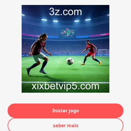
Iniciar jogo
saber mais