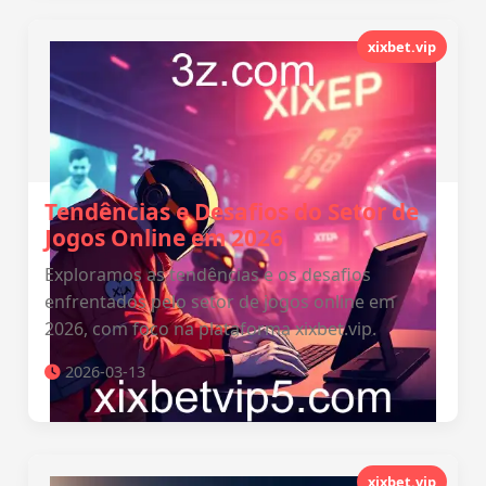
xixbet.vip
Tendências e Desafios do Setor de
Jogos Online em 2026
Exploramos as tendências e os desafios
enfrentados pelo setor de jogos online em
2026, com foco na plataforma xixbet.vip.
2026-03-13
xixbet.vip