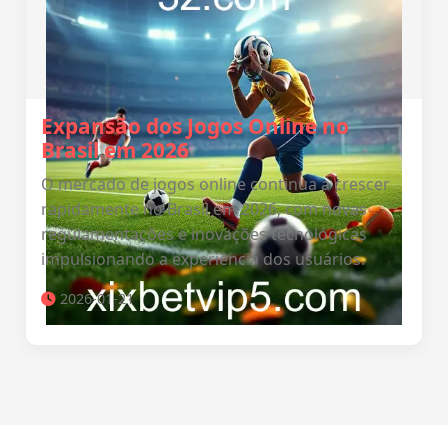
Expansão dos Jogos Online no
Brasil em 2026
O mercado de jogos online continua a crescer
rapidamente no Brasil em 2026, com novas
regulamentações e inovações tecnológicas
impulsionando a experiência dos usuários.
2026-01-21