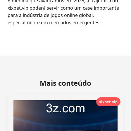
À medida que avançamos em 2025, a trajetória do
xixbet.vip poderá servir como um case importante
para a indústria de jogos online global,
especialmente em mercados emergentes.
Mais conteúdo
xixbet.vip