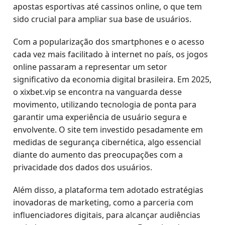
apostas esportivas até cassinos online, o que tem
sido crucial para ampliar sua base de usuários.
Com a popularização dos smartphones e o acesso
cada vez mais facilitado à internet no país, os jogos
online passaram a representar um setor
significativo da economia digital brasileira. Em 2025,
o xixbet.vip se encontra na vanguarda desse
movimento, utilizando tecnologia de ponta para
garantir uma experiência de usuário segura e
envolvente. O site tem investido pesadamente em
medidas de segurança cibernética, algo essencial
diante do aumento das preocupações com a
privacidade dos dados dos usuários.
Além disso, a plataforma tem adotado estratégias
inovadoras de marketing, como a parceria com
influenciadores digitais, para alcançar audiências