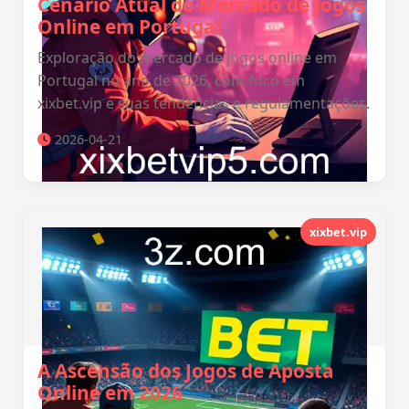
Cenário Atual do Mercado de Jogos
Online em Portugal
Exploração do mercado de jogos online em
Portugal no ano de 2026, com foco em
xixbet.vip e suas tendências e regulamentações.
2026-04-21
xixbet.vip
A Ascensão dos Jogos de Aposta
Online em 2026