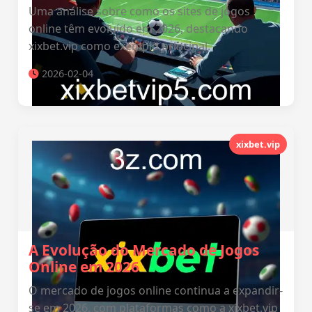
Uma análise sobre como os sites de jogos
online têm evoluído em 2026, destacando
xixbet.vip como exemplo principal.
2026-02-04
xixbet.vip
A Evolução do Mercado de Jogos
Online em 2026
O mercado de jogos online continua a expandir-
se em 2026, com plataformas como a xixbet.vip