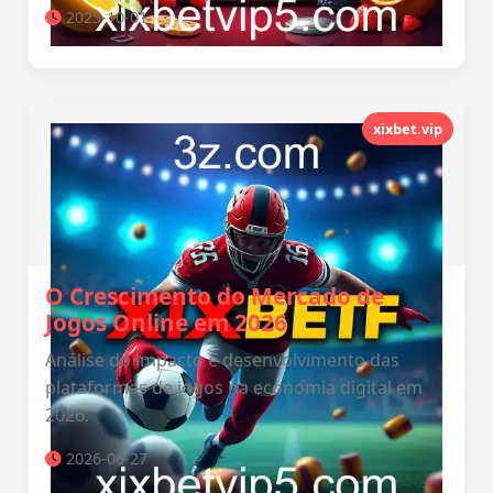
2025-10-01
xixbet.vip
O Crescimento do Mercado de
Jogos Online em 2026
Análise do impacto e desenvolvimento das
plataformas de jogos na economia digital em
2026.
2026-06-27