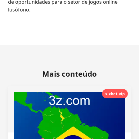
de oportunidades para o setor de jogos online
lusófono.
Mais conteúdo
xixbet.vip