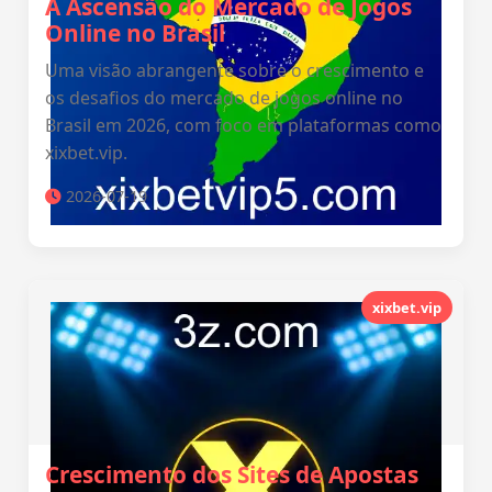
A Ascensão do Mercado de Jogos
Online no Brasil
Uma visão abrangente sobre o crescimento e
os desafios do mercado de jogos online no
Brasil em 2026, com foco em plataformas como
xixbet.vip.
2026-07-19
xixbet.vip
Crescimento dos Sites de Apostas