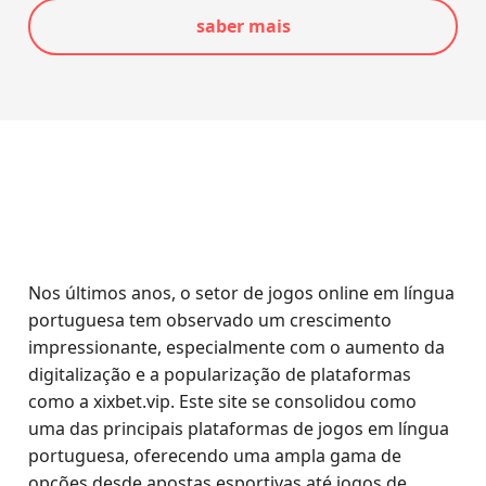
saber mais
Nos últimos anos, o setor de jogos online em língua
portuguesa tem observado um crescimento
impressionante, especialmente com o aumento da
digitalização e a popularização de plataformas
como a xixbet.vip. Este site se consolidou como
uma das principais plataformas de jogos em língua
portuguesa, oferecendo uma ampla gama de
opções desde apostas esportivas até jogos de