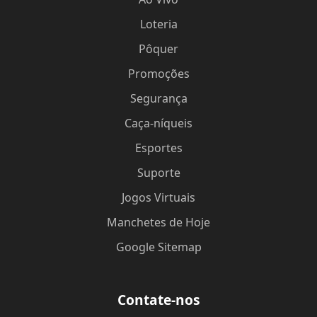
Loteria
Pôquer
Promoções
Segurança
Caça-níqueis
Esportes
Suporte
Jogos Virtuais
Manchetes de Hoje
Google Sitemap
Contate-nos