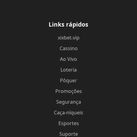
Links rápidos
xixbet.vip
Cassino
Ao Vivo
Loteria
Pôquer
Promoções
Segurança
Caça-níqueis
Esportes
Suporte