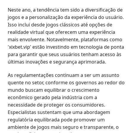
Neste ano, a tendência tem sido a diversificação de
jogos e a personalização da experiência do usuário.
Isso inclui desde jogos clássicos até opções de
realidade virtual que oferecem uma experiência
mais envolvente. Notavelmente, plataformas como
'xixbet.vip' estão investindo em tecnologia de ponta
para garantir que seus usuários tenham acesso às
últimas inovações e segurança aprimorada.
As regulamentações continuam a ser um assunto
quente no setor, conforme os governos ao redor do
mundo buscam equilibrar o crescimento
econômico gerado pela indústria com a
necessidade de proteger os consumidores.
Especialistas sustentam que uma abordagem
regulatória equilibrada pode promover um
ambiente de jogos mais seguro e transparente, o