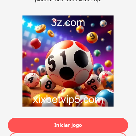
Iniciar jogo