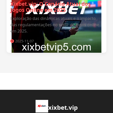
Xixbet.vip: O Cenário Atual dos
Jogos Online em 2025
Exploração das dinâmicas atuais e o impacto
das regulamentações no setor de jogos online
em 2025.
2025-11-07
xixbet.vip