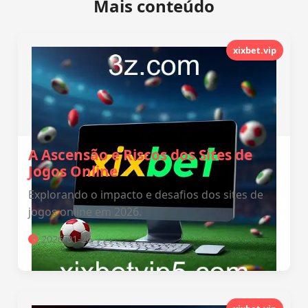
Mais conteúdo
xixbet.vip
A Ascensão e Riscos dos Sites de
Jogos Online
Explorando o impacto e desafios dos sites de
jogos online em 2026.
2026-01-26