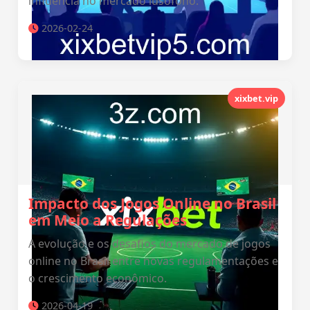
influência no mercado lusófono.
2026-02-24
xixbet.vip
Impacto dos Jogos Online no Brasil
em Meio a Regulações
A evolução e os desafios do mercado de jogos
online no Brasil entre novas regulamentações e
o crescimento econômico.
2026-04-19