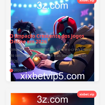
xixbet.vip
O Impacto Crescente dos Jogos
Online em 2026
Uma análise aprofundada sobre o crescimento
do setor de jogos online e as tendências de
2026.
2026-03-16
xixbet.vip