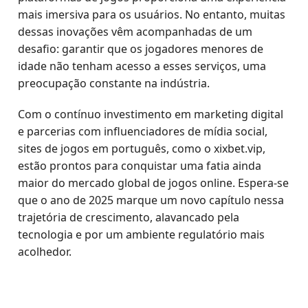
mais imersiva para os usuários. No entanto, muitas
dessas inovações vêm acompanhadas de um
desafio: garantir que os jogadores menores de
idade não tenham acesso a esses serviços, uma
preocupação constante na indústria.
Com o contínuo investimento em marketing digital
e parcerias com influenciadores de mídia social,
sites de jogos em português, como o xixbet.vip,
estão prontos para conquistar uma fatia ainda
maior do mercado global de jogos online. Espera-se
que o ano de 2025 marque um novo capítulo nessa
trajetória de crescimento, alavancado pela
tecnologia e por um ambiente regulatório mais
acolhedor.