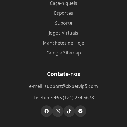
Caça-níqueis
Esportes
Suporte
Jogos Virtuais
Manchetes de Hoje
Google Sitemap
Contate-nos
e-meil: support@xixbetvip5.com
Telefone: +55 (121) 234-5678