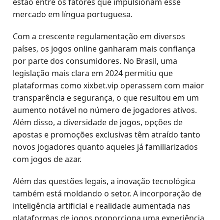
estão entre os fatores que impulsionam esse
mercado em língua portuguesa.
Com a crescente regulamentação em diversos
países, os jogos online ganharam mais confiança
por parte dos consumidores. No Brasil, uma
legislação mais clara em 2024 permitiu que
plataformas como xixbet.vip operassem com maior
transparência e segurança, o que resultou em um
aumento notável no número de jogadores ativos.
Além disso, a diversidade de jogos, opções de
apostas e promoções exclusivas têm atraído tanto
novos jogadores quanto aqueles já familiarizados
com jogos de azar.
Além das questões legais, a inovação tecnológica
também está moldando o setor. A incorporação de
inteligência artificial e realidade aumentada nas
plataformas de jogos proporciona uma experiência