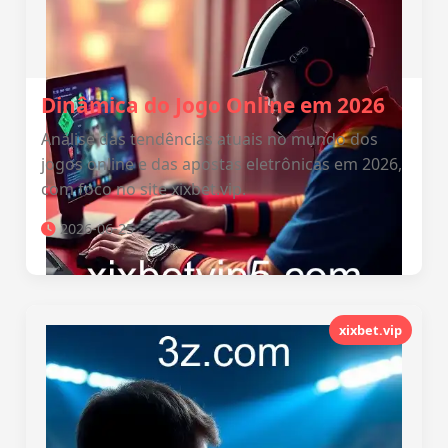
Dinâmica do Jogo Online em 2026
Análise das tendências atuais no mundo dos
jogos online e das apostas eletrônicas em 2026,
com foco no site xixbet.vip.
2026-06-25
xixbet.vip