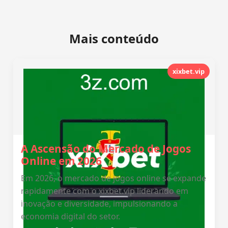
Mais conteúdo
xixbet.vip
A Ascensão do Mercado de Jogos
Online em 2026
Em 2026, o mercado de jogos online se expande
rapidamente com o xixbet.vip liderando em
inovação e diversidade, impulsionando a
economia digital do setor.