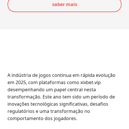
saber mais
A indústria de jogos continua em rápida evolução
em 2025, com plataformas como xixbet.vip
desempenhando um papel central nesta
transformação. Este ano tem sido um período de
inovações tecnológicas significativas, desafios
regulatórios e uma transformação no
comportamento dos jogadores.