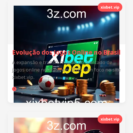
xixbet.vip
Evolução dos Jogos Online no Brasil
A expansão e transformação do mercado de
jogos online no Brasil em 2026, com foco no site
xixbet.vip.
2026-05-24
xixbet.vip